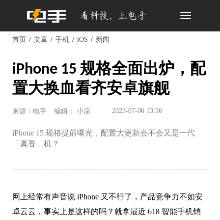
Toggle
navigation
首页
文章
手机
iOS
新闻
iPhone 15 规格全面出炉，配
置大换血看齐安卓旗舰
2023-07-06 13:56
来源：电手
编辑： 小淙
iPhone 15 规格提前曝光，配置大更新会不会又是一代
「真香」机？
网上经常有声音说 iPhone 又不行了，产品竞争力不如安
卓云云，事实上是这样的吗？就拿最近 618 智能手机销