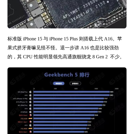
标准版 iPhone 15 与 iPhone 15 Plus 则搭载上代 A16。苹
果式挤牙膏嘛见怪不怪。退一步讲 A16 也是比较强劲
的，其 CPU 性能明显领先高通旗舰骁龙 8 Gen 2 不少。