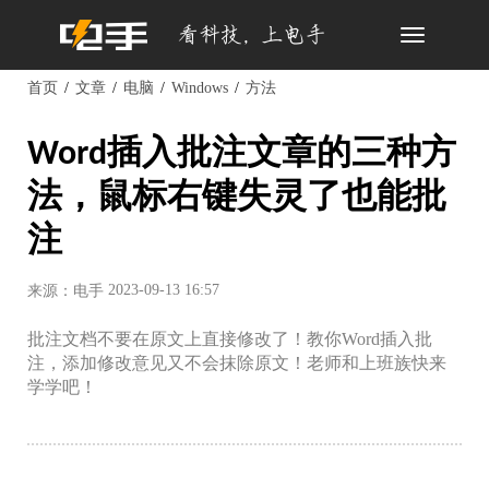
Toggle
navigation
首页
文章
电脑
Windows
方法
Word插入批注文章的三种方
法，鼠标右键失灵了也能批
注
2023-09-13 16:57
来源：电手
批注文档不要在原文上直接修改了！教你Word插入批
注，添加修改意见又不会抹除原文！老师和上班族快来
学学吧！