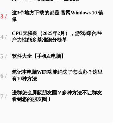
这3个地方下载的都是 官网Windows 10 镜
3 /
像
CPU天梯图（2025年2月），游戏/综合/生
4 /
产力性能多基准跑分榜单
5 /
软件大全【手机&电脑】
笔记本电脑WiFi功能消失了怎么办？这里
6 /
有10种方法
进群怎么屏蔽朋友圈？多种方法不让群友
7 /
看到您的朋友圈！