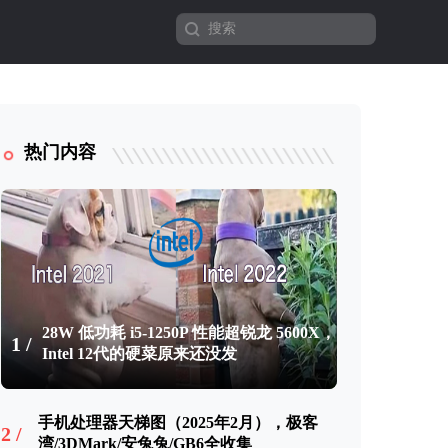
热门内容
28W 低功耗 i5-1250P 性能超锐龙 5600X，
1 /
Intel 12代的硬菜原来还没发
手机处理器天梯图（2025年2月），极客
2 /
湾/3DMark/安兔兔/GB6全收集