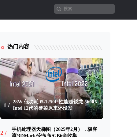
热门内容
28W 低功耗 i5-1250P 性能超锐龙 5600X，
1 /
Intel 12代的硬菜原来还没发
手机处理器天梯图（2025年2月），极客
2 /
湾/3DMark/安兔兔/GB6全收集