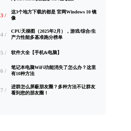
这3个地方下载的都是 官网Windows 10 镜
3 /
像
CPU天梯图（2025年2月），游戏/综合/生
4 /
产力性能多基准跑分榜单
5 /
软件大全【手机&电脑】
笔记本电脑WiFi功能消失了怎么办？这里
6 /
有10种方法
进群怎么屏蔽朋友圈？多种方法不让群友
7 /
看到您的朋友圈！