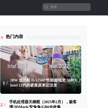
热门内容
28W 低功耗 i5-1250P 性能超锐龙 5600X，
1 /
Intel 12代的硬菜原来还没发
手机处理器天梯图（2025年2月），极客
2 /
湾/3DMark/安兔兔/GB6全收集