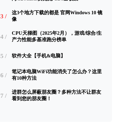
这3个地方下载的都是 官网Windows 10 镜
3 /
像
CPU天梯图（2025年2月），游戏/综合/生
4 /
产力性能多基准跑分榜单
5 /
软件大全【手机&电脑】
笔记本电脑WiFi功能消失了怎么办？这里
6 /
有10种方法
进群怎么屏蔽朋友圈？多种方法不让群友
7 /
看到您的朋友圈！