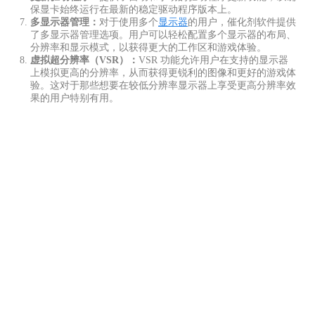
录制和直播：
催化剂软件内置了强大的游戏录制和直播功能。
用户可以轻松地录制他们的游戏过程，并将其分享到各种主流
媒体平台上。这使得玩家可以与朋友、家人和观众分享他们的
游戏体验。
图形设置：
允许用户调整显示设置，包括亮度、对比度、分辨
率等。
功耗和性能调整：
用户可以通过催化剂软件调整显卡的功耗和
性能模式。这使得用户可以根据需要在性能和能效之间进行权
衡，适应不同的使用场景。
更新驱动程序：
提供了自动和手动的驱动程序更新功能，以确
保显卡始终运行在最新的稳定驱动程序版本上。
多显示器管理：
对于使用多个
显示器
的用户，催化剂软件提供
了多显示器管理选项。用户可以轻松配置多个显示器的布局、
分辨率和显示模式，以获得更大的工作区和游戏体验。
虚拟超分辨率（VSR）：
VSR 功能允许用户在支持的显示器
上模拟更高的分辨率，从而获得更锐利的图像和更好的游戏体
验。这对于那些想要在较低分辨率显示器上享受更高分辨率效
果的用户特别有用。