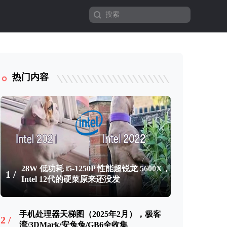
热门内容
28W 低功耗 i5-1250P 性能超锐龙 5600X，
1 /
Intel 12代的硬菜原来还没发
手机处理器天梯图（2025年2月），极客
2 /
湾/3DMark/安兔兔/GB6全收集