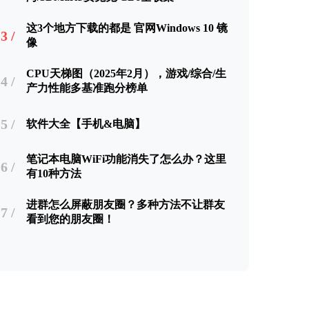
这3个地方下载的都是 官网Windows 10 镜
3 /
像
CPU天梯图（2025年2月），游戏/综合/生
4 /
产力性能多基准跑分榜单
5 /
软件大全【手机&电脑】
笔记本电脑WiFi功能消失了怎么办？这里
6 /
有10种方法
进群怎么屏蔽朋友圈？多种方法不让群友
7 /
看到您的朋友圈！