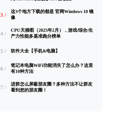
这3个地方下载的都是 官网Windows 10 镜
3 /
像
CPU天梯图（2025年2月），游戏/综合/生
4 /
产力性能多基准跑分榜单
5 /
软件大全【手机&电脑】
笔记本电脑WiFi功能消失了怎么办？这里
6 /
有10种方法
进群怎么屏蔽朋友圈？多种方法不让群友
7 /
看到您的朋友圈！