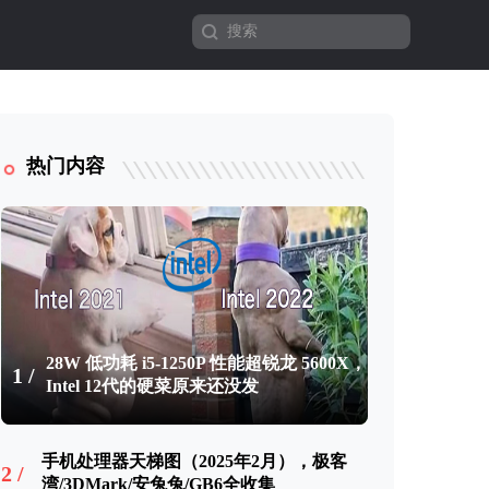
热门内容
28W 低功耗 i5-1250P 性能超锐龙 5600X，
1 /
Intel 12代的硬菜原来还没发
手机处理器天梯图（2025年2月），极客
2 /
湾/3DMark/安兔兔/GB6全收集