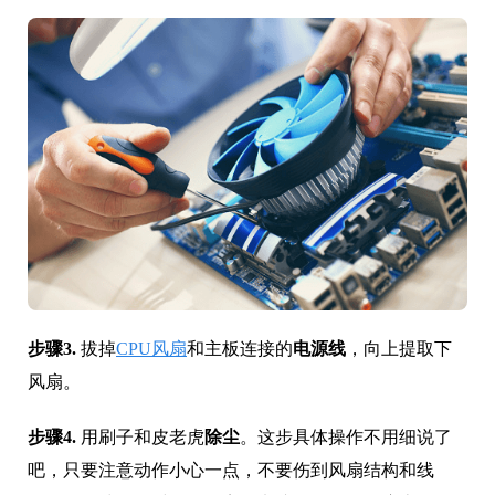
步骤3.
拔掉
CPU风扇
和主板连接的
电源线
，向上提取下
风扇。
步骤4.
用刷子和皮老虎
除尘
。这步具体操作不用细说了
吧，只要注意动作小心一点，不要伤到风扇结构和线