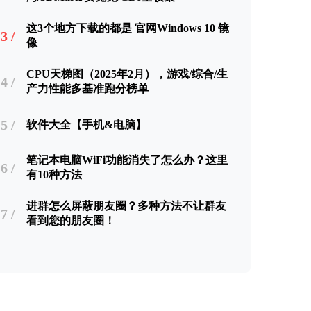
这3个地方下载的都是 官网Windows 10 镜
3 /
像
CPU天梯图（2025年2月），游戏/综合/生
4 /
产力性能多基准跑分榜单
5 /
软件大全【手机&电脑】
笔记本电脑WiFi功能消失了怎么办？这里
6 /
有10种方法
进群怎么屏蔽朋友圈？多种方法不让群友
7 /
看到您的朋友圈！