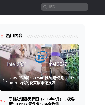
热门内容
28W 低功耗 i5-1250P 性能超锐龙 5600X，
1 /
Intel 12代的硬菜原来还没发
手机处理器天梯图（2025年2月），极客
2 /
湾/3DMark/安兔兔/GB6全收集