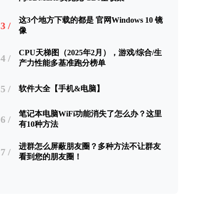
这3个地方下载的都是 官网Windows 10 镜
3 /
像
CPU天梯图（2025年2月），游戏/综合/生
4 /
产力性能多基准跑分榜单
5 /
软件大全【手机&电脑】
笔记本电脑WiFi功能消失了怎么办？这里
6 /
有10种方法
进群怎么屏蔽朋友圈？多种方法不让群友
7 /
看到您的朋友圈！