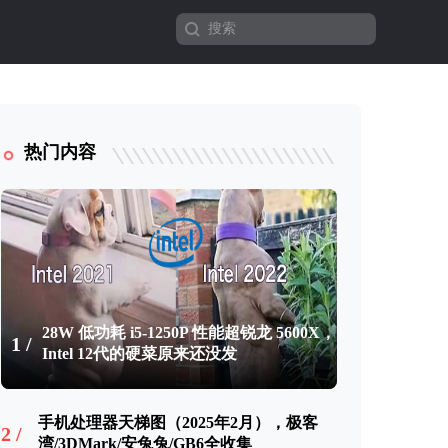
热门内容
28W 低功耗 i5-1250P 性能超锐龙 5600X，
1 /
Intel 12代的硬菜原来还没发
手机处理器天梯图（2025年2月），极客
2 /
湾/3DMark/安兔兔/GB6全收集