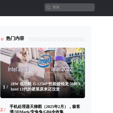
热门内容
28W 低功耗 i5-1250P 性能超锐龙 5600X，
1 /
Intel 12代的硬菜原来还没发
手机处理器天梯图（2025年2月），极客
2 /
湾/3DMark/安兔兔/GB6全收集