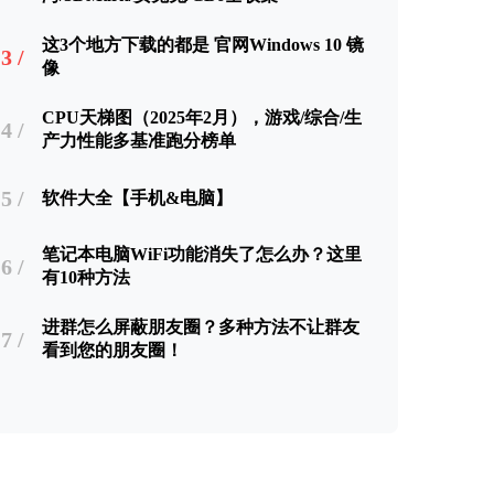
这3个地方下载的都是 官网Windows 10 镜
3 /
像
CPU天梯图（2025年2月），游戏/综合/生
4 /
产力性能多基准跑分榜单
5 /
软件大全【手机&电脑】
笔记本电脑WiFi功能消失了怎么办？这里
6 /
有10种方法
进群怎么屏蔽朋友圈？多种方法不让群友
7 /
看到您的朋友圈！