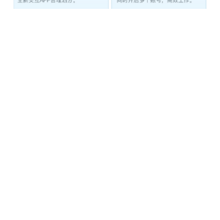
整体来看，乐视S1Pro参数配置的确算不上亮眼，在这个
价位甚至仍旧有些拉，比较适合要求没那么高的老年人
使用！899 元的售价，除了内存及储存容量，能缩水的地
方都缩水了。