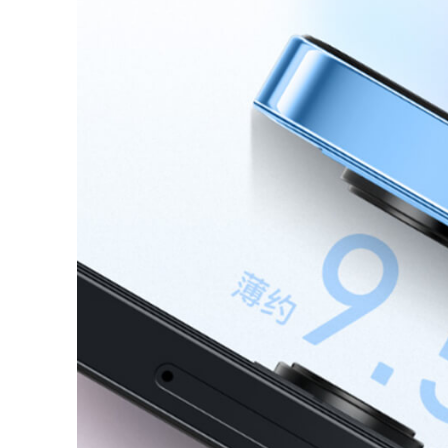
不过从图片中可以看出，乐视 Y1 Pro+ 貌似还保留了极为
伙儿没意见吧！