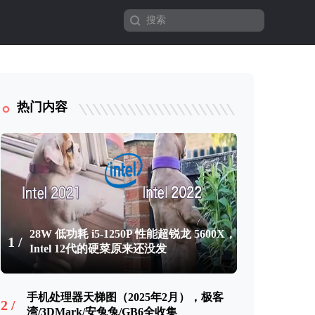
热门内容
28W 低功耗 i5-1250P 性能超锐龙 5600X，
1 /
Intel 12代的硬菜原来还没发
手机处理器天梯图（2025年2月），极客
2 /
湾/3DMark/安兔兔/GB6全收集