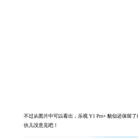
侧面为直角边框，加之背面两颗非对称摄像头，乍一看，说
夸张的讲它也是“国产 iPhone”百元机中少数的良