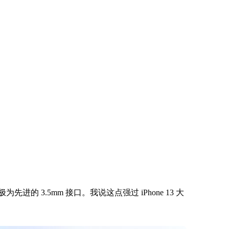
它是 iPhone 13 的亲兄弟我都信！另外，毫不
心机，至少没藏着掖着……