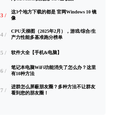
这3个地方下载的都是 官网Windows 10 镜
3 /
像
CPU天梯图（2025年2月），游戏/综合/生
4 /
产力性能多基准跑分榜单
5 /
软件大全【手机&电脑】
笔记本电脑WiFi功能消失了怎么办？这里
6 /
有10种方法
进群怎么屏蔽朋友圈？多种方法不让群友
7 /
看到您的朋友圈！