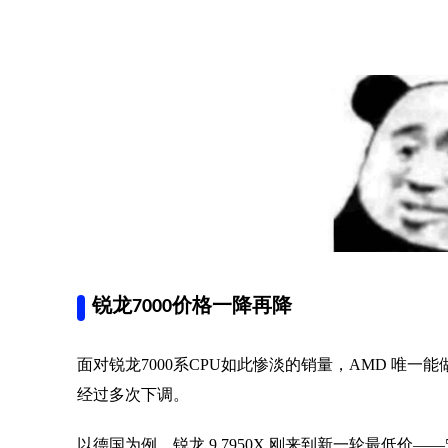
锐龙7000价格一降再降
面对
锐龙7000系CPU
如此惨淡的销量，AMD 唯一能
经过多次下调。
以德国为例，锐龙 9 7950X 刚来到新一轮最低价——5