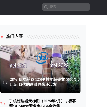
热门内容
28W 低功耗 i5-1250P 性能超锐龙 5600X，
1 /
Intel 12代的硬菜原来还没发
手机处理器天梯图（2025年2月），极客
2 /
湾/3DMark/安兔兔/GB6全收集