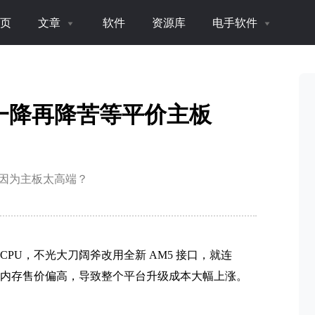
页
文章
软件
资源库
电手软件
价一降再降苦等平价主板
是因为主板太高端？
0系CPU，不光大刀阔斧改用全新 AM5 接口，就连
、新内存售价偏高，导致整个平台升级成本大幅上涨。