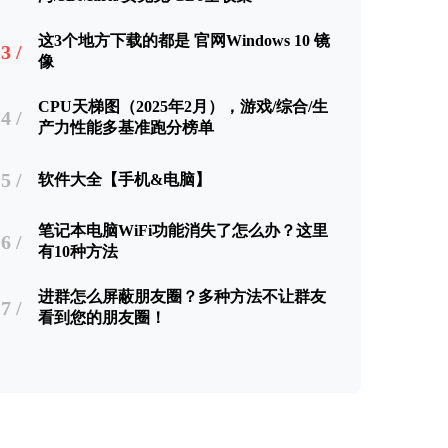
这3个地方下载的都是 官网Windows 10 镜
3 /
像
CPU天梯图（2025年2月），游戏/综合/生
4 /
产力性能多基准跑分榜单
5 /
软件大全【手机&电脑】
笔记本电脑WiFi功能消失了怎么办？这里
6 /
有10种方法
进群怎么屏蔽朋友圈？多种方法不让群友
7 /
看到您的朋友圈！