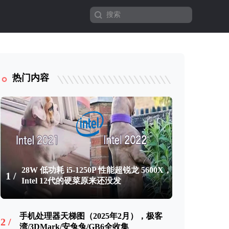
热门内容
28W 低功耗 i5-1250P 性能超锐龙 5600X，
1 /
Intel 12代的硬菜原来还没发
手机处理器天梯图（2025年2月），极客
2 /
湾/3DMark/安兔兔/GB6全收集