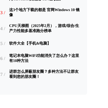
这3个地方下载的都是 官网Windows 10 镜
3 /
像
CPU天梯图（2025年2月），游戏/综合/生
4 /
产力性能多基准跑分榜单
5 /
软件大全【手机&电脑】
笔记本电脑WiFi功能消失了怎么办？这里
6 /
有10种方法
进群怎么屏蔽朋友圈？多种方法不让群友
7 /
看到您的朋友圈！