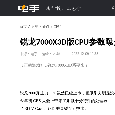
首
首页
文章
硬件
CPU
锐龙7000X3D版CPU参数
2022-12-09 10:38
来源：电手
编辑： 小淙
真正的游戏神U锐龙7000X3D系要来了。
锐龙7000系
主力
CPU虽然已经上市，但吸引力明显没有
今年初 CES 大会上带来了那颗十分特殊的处理器——锐龙
了 3D V-Cache（3D 垂直缓存）技术。