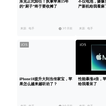
库克正式卸任！执掌苹果15年
不仅电池，摄像
的“厨子”终于要收摊了
产新机给我看麻
来源:
电手
3个月前
来源:
电手
iOS
iOS
iPhone18提升大到当传家宝，苹
性能暴涨4倍，
果怎么越来越听劝了？
给我看呆了