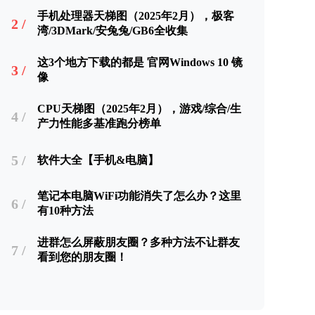
手机处理器天梯图（2025年2月），极客
2 /
湾/3DMark/安兔兔/GB6全收集
这3个地方下载的都是 官网Windows 10 镜
3 /
像
CPU天梯图（2025年2月），游戏/综合/生
4 /
产力性能多基准跑分榜单
5 /
软件大全【手机&电脑】
笔记本电脑WiFi功能消失了怎么办？这里
6 /
有10种方法
进群怎么屏蔽朋友圈？多种方法不让群友
7 /
看到您的朋友圈！