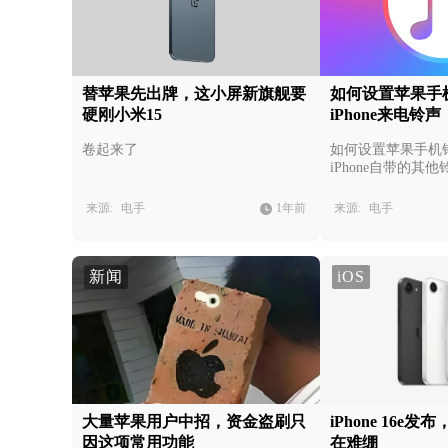
替苹果先出牌，这小屏新旗舰要
如何设置苹果手
硬刚小米15
iPhone来电铃声
卷起来了
如何设置苹果手机
iPhone自带的其
第三方软件另设铃
来源:
电手
1年前
来源:
电手
新闻
iOS
大量苹果用户中招，资金盗刷只
iPhone 16e
因这项常用功能
在难绷