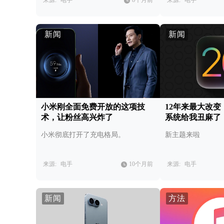
来源:
电手
8个月前
来源:
电手
新闻
新闻
小米刚全面免费开放的这项技
12年来最大改
术，让粉丝高兴炸了
系统给我丑麻了
小米彻底打开了充电格局。
新主题来啦
来源:
电手
10个月前
来源:
电手
新闻
方法