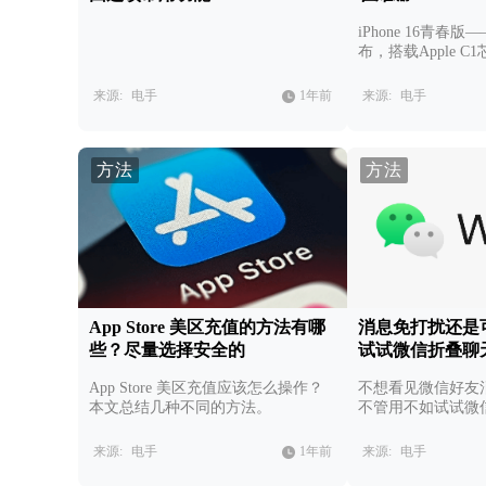
iPhone 16青春版——
布，搭载Apple 
强，但除此之外亮
来源:
电手
1年前
来源:
电手
方法
方法
App Store 美区充值的方法有哪
消息免打扰还是
些？尽量选择安全的
试试微信折叠聊
App Store 美区充值应该怎么操作？
不想看见微信好友
本文总结几种不同的方法。
不管用不如试试微
来源:
电手
1年前
来源:
电手