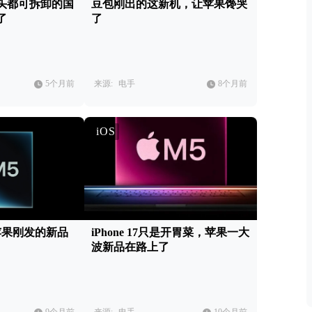
头都可拆卸的国
豆包刚出的这新机，让苹果馋哭
了
了
5个月前
来源:
电手
8个月前
iOS
苹果刚发的新品
iPhone 17只是开胃菜，苹果一大
波新品在路上了