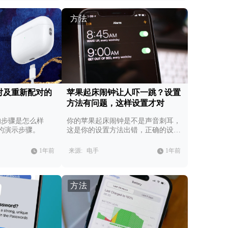
方法
消配对及重新配对的
苹果起床闹钟让人吓一跳？设置
方法有问题，这样设置才对
配对的步骤是怎么样
你的苹果起床闹钟是不是声音刺耳，
的演示步骤。
这是你的设置方法出错，正确的设置
方法如下。
1年前
来源:
电手
1年前
方法