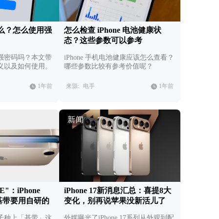
么？怎么使用强
怎么检查 iPhone 电池健康状
态？这些参数可以参考
强密码吗？本文带
iPhone 手机电池健康应该怎么查看？
义以及如何使用。
哪些参数比较有参考价值呢？
1年前
来源:
电手
1年前
新闻
E"：iPhone
iPhone 17新消息汇总：喜提8大
基带要用自研的
变化，别再说苹果没新活儿了
子种上「基带」这
外媒曝光了iPhone 17系列从外观到配