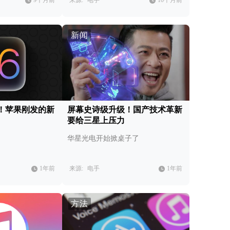
9个月前
来源:
电手
10个月前
新闻
变！苹果刚发的新
屏幕史诗级升级！国产技术革新
要给三星上压力
华星光电开始掀桌子了
1年前
来源:
电手
1年前
方法