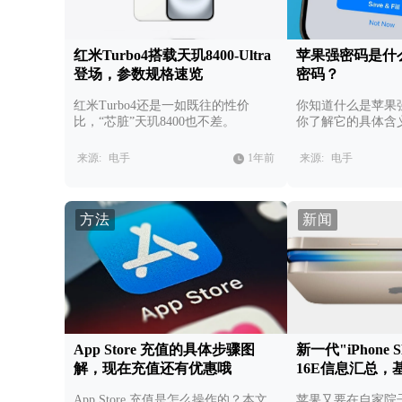
红米Turbo4搭载天玑8400-Ultra
苹果强密码是什
登场，参数规格速览
密码？
红米Turbo4还是一如既往的性价
你知道什么是苹果
比，“芯脏”天玑8400也不差。
你了解它的具体含
来源:
电手
1年前
来源:
电手
方法
新闻
App Store 充值的具体步骤图
新一代"iPhone S
解，现在充值还有优惠哦
16E信息汇总，
App Store 充值是怎么操作的？本文
苹果又要在自家院