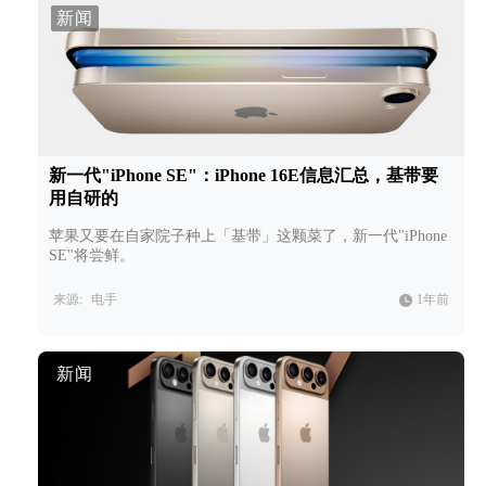
新闻
新一代"iPhone SE"：iPhone 16E信息汇总，基带要
用自研的
苹果又要在自家院子种上「基带」这颗菜了，新一代"iPhone
SE"将尝鲜。
来源:
电手
1年前
新闻