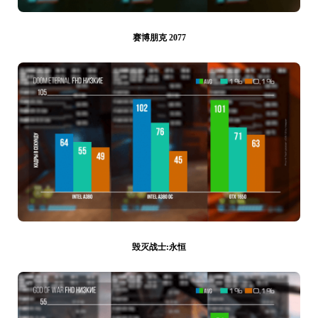
赛博朋克 2077
毁灭战士:永恒