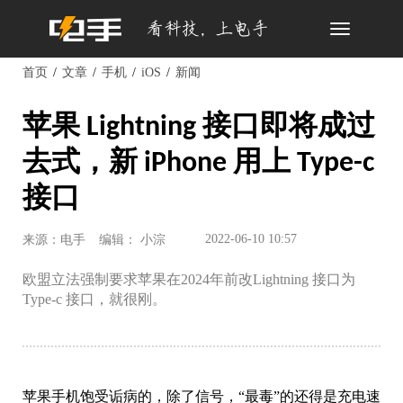
Toggle
navigation
首页
文章
手机
iOS
新闻
苹果 Lightning 接口即将成过
去式，新 iPhone 用上 Type-c
接口
2022-06-10 10:57
来源：电手
编辑： 小淙
欧盟立法强制要求苹果在2024年前改Lightning 接口为
Type-c 接口，就很刚。
苹果手机饱受诟病的，除了信号，“最毒”的还得是充电速