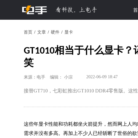
首
首页
文章
硬件
显卡
GT1010相当于什么显卡
笑
2022-06-09 18:47
来源：电手
编辑： 小淙
接替GT710，七彩虹推出GT1010 DDR4零售版
这些年显卡性能和功耗都坐火箭提升，然而网上人均RTX
需求并没有多高。再加上不少人已经斩断了世俗的欲望，