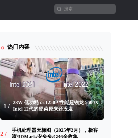
热门内容
28W 低功耗 i5-1250P 性能超锐龙 5600X，
1 /
Intel 12代的硬菜原来还没发
手机处理器天梯图（2025年2月），极客
2 /
湾/3DMark/安兔兔/GB6全收集