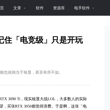
页
文章
软件
资源库
电手软件
？记住「电竞级」只是开玩
。这性能也就相当于核显，甚至有所不如。
 3090 Ti，现实核显大战LOL，大多数人的实际
买张RTX 3050都觉得浪费。于是啊，这张「电