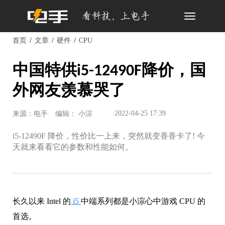
Toggle
navigation
首页
文章
硬件
CPU
中国特供i5-12490F降价，国
外网友羡慕哭了
2022-04-25 17:39
来源：电手
编辑： 小淙
i5-12490F 降价，性价比一上来，突然就变香香卡了! 今
天就来看看它的参数和性能如何。
长久以来 Intel 的
i5
中端系列都是小淙心中游戏 CPU 的
首选。