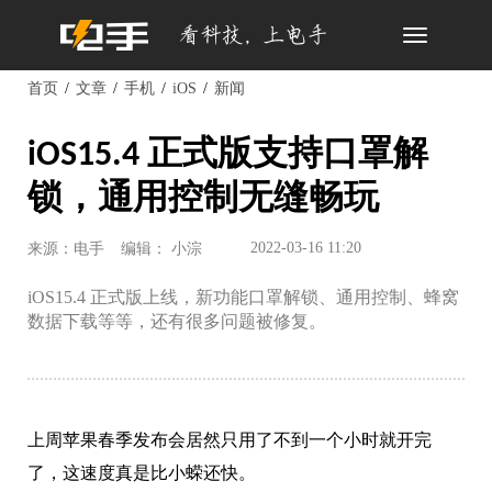
Toggle
navigation
首页
文章
手机
iOS
新闻
iOS15.4 正式版支持口罩解
锁，通用控制无缝畅玩
2022-03-16 11:20
来源：电手
编辑： 小淙
iOS15.4 正式版上线，新功能口罩解锁、通用控制、蜂窝
数据下载等等，还有很多问题被修复。
上周苹果春季发布会居然只用了不到一个小时就开完
了，这速度真是比小蝾还快。