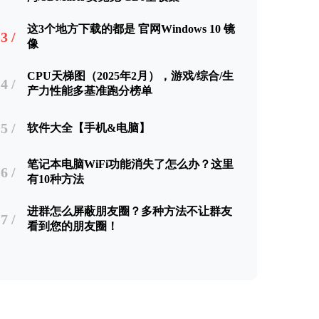
这3个地方下载的都是 官网Windows 10 镜
3 /
像
CPU天梯图（2025年2月），游戏/综合/生
4 /
产力性能多基准跑分榜单
5 /
软件大全【手机&电脑】
笔记本电脑WiFi功能消失了怎么办？这里
6 /
有10种方法
进群怎么屏蔽朋友圈？多种方法不让群友
7 /
看到您的朋友圈！