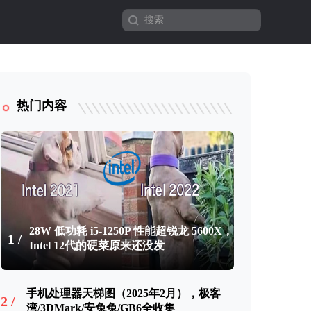
热门内容
28W 低功耗 i5-1250P 性能超锐龙 5600X，
1 /
Intel 12代的硬菜原来还没发
手机处理器天梯图（2025年2月），极客
2 /
湾/3DMark/安兔兔/GB6全收集