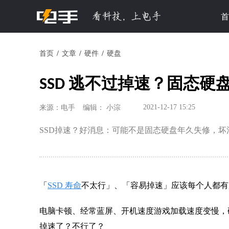
首
首页
文章
硬件
硬盘
SSD 逃不过掉速？固态
2021-12-17 15:25
来源：电手
编辑： 小淙
SSD掉速？好消息：可能不是固态硬盘年久失修，坏
「
SSD 寿命
不太行」、「容易掉速」应该每个人都有
电脑卡顿、经常蓝屏、开机速度游戏加载速度变慢，硬
掉速了？不行了？