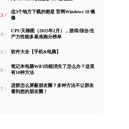
这3个地方下载的都是 官网Windows 10 镜
3 /
像
CPU天梯图（2025年2月），游戏/综合/生
4 /
产力性能多基准跑分榜单
5 /
软件大全【手机&电脑】
笔记本电脑WiFi功能消失了怎么办？这里
6 /
有10种方法
进群怎么屏蔽朋友圈？多种方法不让群友
7 /
看到您的朋友圈！