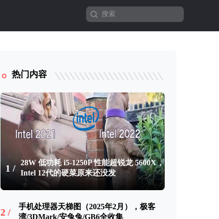
热门内容
28W 低功耗 i5-1250P 性能超锐龙 5600X，
1 /
Intel 12代的硬菜原来还没发
手机处理器天梯图（2025年2月），极客
2 /
湾/3DMark/安兔兔/GB6全收集