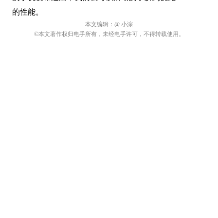
的性能。
本文编辑：
@ 小淙
©本文著作权归电手所有，未经电手许可，不得转载使用。
关于电手
商务合作
加入我们
违规内容、网络侵权和其他不良信息举报电话：028-61533037
或添加微信
©2009-2026 版权所有.
蜀ICP备16032123号
本网站如有链接来源第
三方网站，如有侵权，请联系我们删除。软件资源仅供学习交流之