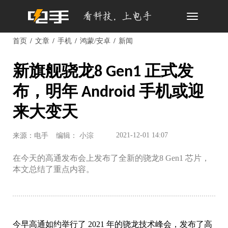
Toggle
navigation
首页
文章
手机
鸿蒙/安卓
新闻
新旗舰骁龙8 Gen1 正式发
布，明年 Android 手机或迎
来大变天
2021-12-01 14:07
来源：电手
编辑： 小淙
在今天的高通发布会上发布了全新的骁龙8 Gen1 芯片，
本文总结了重点内容。
今早高通如约举行了 2021 年的骁龙技术峰会，发布了高