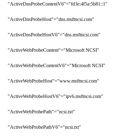
"ActiveDnsProbeContentV6"="fd3e:4f5a:5b81::1"
"ActiveDnsProbeHost"="dns.msftncsi.com"
"ActiveDnsProbeHostV6"="dns.msftncsi.com"
"ActiveWebProbeContent"="Microsoft NCSI"
"ActiveWebProbeContentV6"="Microsoft NCSI"
"ActiveWebProbeHost"="www.msftncsi.com"
"ActiveWebProbeHostV6"="ipv6.msftncsi.com"
"ActiveWebProbePath"="ncsi.txt"
"ActiveWebProbePathV6"="ncsi.txt"