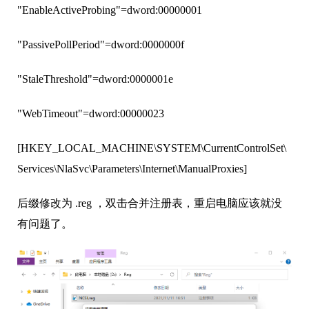
"EnableActiveProbing"=dword:00000001
"PassivePollPeriod"=dword:0000000f
"StaleThreshold"=dword:0000001e
"WebTimeout"=dword:00000023
[HKEY_LOCAL_MACHINE\SYSTEM\CurrentControlSet\
Services\NlaSvc\Parameters\Internet\ManualProxies]
后缀修改为 .reg ，双击合并注册表，重启电脑应该就没
有问题了。