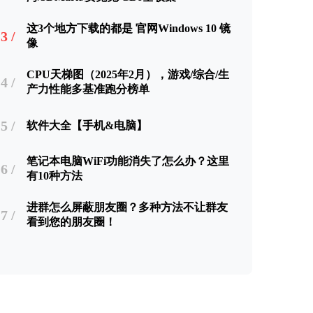
这3个地方下载的都是 官网Windows 10 镜
3 /
像
CPU天梯图（2025年2月），游戏/综合/生
4 /
产力性能多基准跑分榜单
5 /
软件大全【手机&电脑】
笔记本电脑WiFi功能消失了怎么办？这里
6 /
有10种方法
进群怎么屏蔽朋友圈？多种方法不让群友
7 /
看到您的朋友圈！