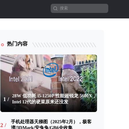
热门内容
28W 低功耗 i5-1250P 性能超锐龙 5600X，
1 /
Intel 12代的硬菜原来还没发
手机处理器天梯图（2025年2月），极客
2 /
湾/3DMark/安兔兔/GB6全收集