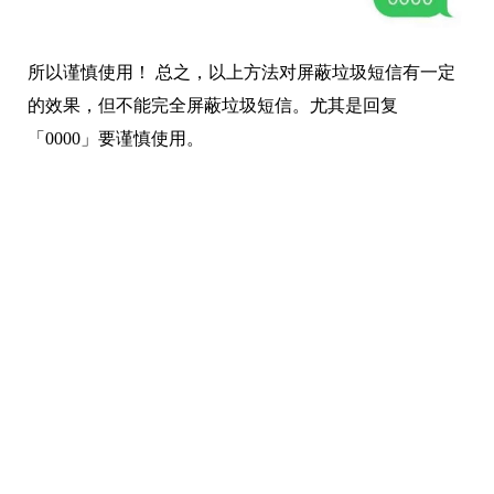
所以谨慎使用！ 总之，以上方法对屏蔽垃圾短信有一定
的效果，但不能完全屏蔽垃圾短信。尤其是回复
「0000」要谨慎使用。
结论
以上总结的几种办法都可以在一定程度上屏蔽垃圾短
信，但是也不是绝对的。所以在这大数据时代，我们上
网的时候还是需要注意自身隐私的安全。
本文编辑：
@ 小淙
©本文著作权归电手所有，未经电手许可，不得转载使用。