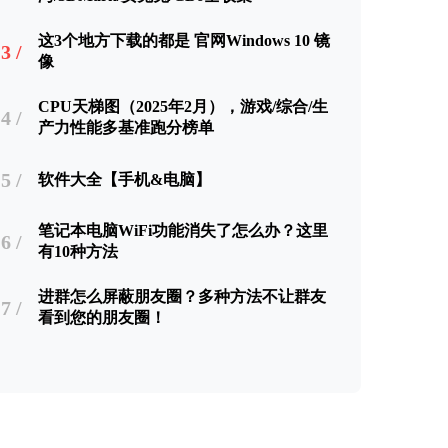
这3个地方下载的都是 官网Windows 10 镜
3 /
像
CPU天梯图（2025年2月），游戏/综合/生
4 /
产力性能多基准跑分榜单
5 /
软件大全【手机&电脑】
笔记本电脑WiFi功能消失了怎么办？这里
6 /
有10种方法
进群怎么屏蔽朋友圈？多种方法不让群友
7 /
看到您的朋友圈！