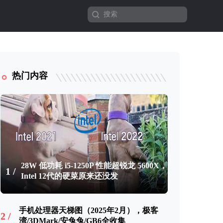
热门内容
28W 低功耗 i5-1250P 性能超锐龙 5600X，
1 /
Intel 12代的硬菜原来还没发
手机处理器天梯图（2025年2月），极客
2 /
湾/3DMark/安兔兔/GB6全收集