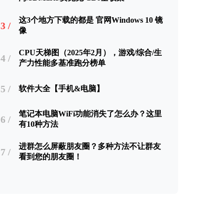
这3个地方下载的都是 官网Windows 10 镜
3 /
像
CPU天梯图（2025年2月），游戏/综合/生
4 /
产力性能多基准跑分榜单
5 /
软件大全【手机&电脑】
笔记本电脑WiFi功能消失了怎么办？这里
6 /
有10种方法
进群怎么屏蔽朋友圈？多种方法不让群友
7 /
看到您的朋友圈！