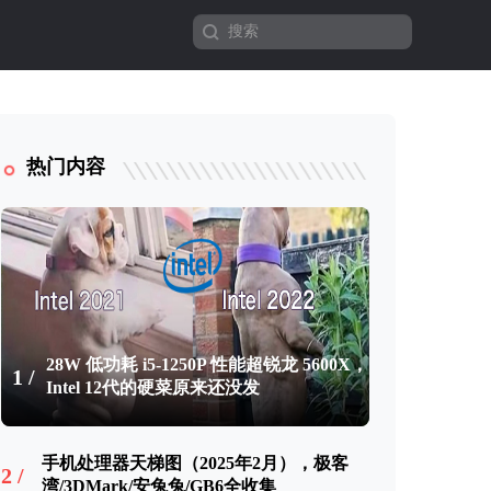
热门内容
28W 低功耗 i5-1250P 性能超锐龙 5600X，
1 /
Intel 12代的硬菜原来还没发
手机处理器天梯图（2025年2月），极客
2 /
湾/3DMark/安兔兔/GB6全收集