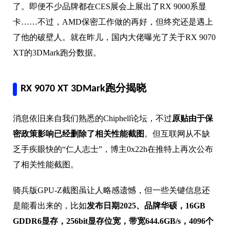
了。即便不少品牌都在CES展会上展出了RX 9000系显
卡……不过，AMD保密工作做的再好，但终究还是遇上
了他的破壁人。就在昨儿，国内大佬曝光了关于RX 9070
XT的3DMark跑分数据。
RX 9070 XT 3DMark跑分揭晓
消息依旧来自我们熟悉的Chiphell论坛，不过
原贴由于保
密政策影响已经删除了相关性能截图
。但互联网从不缺
乏手疾眼快的“仁人志士”，博主0x22h在推特上再次公布
了相关性能截图。
骑兵版GPU-Z截图虽让人略感遗憾，但一些关键信息还
是能看出来的，比如
发布日期2025、品牌华硕，16GB
GDDR6显存，256bit显存位宽，带宽644.6GB/s，4096个