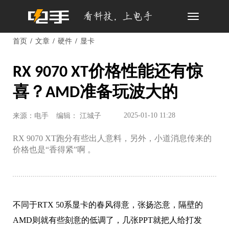
Toggle
navigation
首页
文章
硬件
显卡
RX 9070 XT价格性能还有惊
喜？AMD准备玩波大的
2025-01-10 11:28
来源：电手
编辑： 江城子
RX 9070 XT跑分有些出人意料，另外，小道消息传来的
价格也是“香得紧”啊 。
不同于RTX 50系显卡的春风得意，张扬恣意，隔壁的
AMD则就有些刻意的低调了，几张PPT就把人给打发