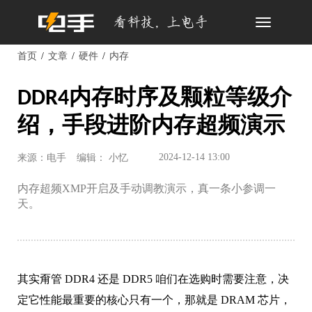
Toggle
navigation
首页
文章
硬件
内存
DDR4内存时序及颗粒等级介
绍，手段进阶内存超频演示
2024-12-14 13:00
来源：电手
编辑： 小忆
内存超频XMP开启及手动调教演示，真一条小参调一
天。
其实甭管 DDR4 还是 DDR5 咱们在选购时需要注意，决
定它性能最重要的核心只有一个，那就是 DRAM 芯片，