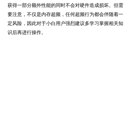
获得一部分额外性能的同时不会对硬件造成损坏。但需
要注意，不仅是内存超频，任何超频行为都会伴随着一
定风险，因此对于小白用户强烈建议多学习掌握相关知
识后再进行操作。
*以上内容为小编个人看法，仅供参考！
本文编辑：
@ 小忆
©本文著作权归电手所有，未经电手许可，不得转载使用。