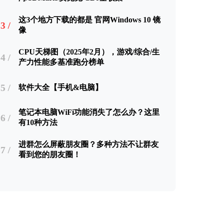
这3个地方下载的都是 官网Windows 10 镜
3 /
像
CPU天梯图（2025年2月），游戏/综合/生
4 /
产力性能多基准跑分榜单
5 /
软件大全【手机&电脑】
笔记本电脑WiFi功能消失了怎么办？这里
6 /
有10种方法
进群怎么屏蔽朋友圈？多种方法不让群友
7 /
看到您的朋友圈！