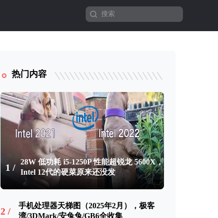
热门内容
28W 低功耗 i5-1250P 性能超锐龙 5600X，
1 /
Intel 12代的硬菜原来还没发
手机处理器天梯图（2025年2月），极客
2 /
湾/3DMark/安兔兔/GB6全收集