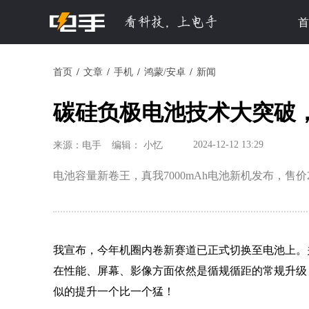
首
首页
文章
手机
鸿蒙/安卓
新闻
碳硅负极电池技术大突破，70
2024-12-12 13:29
来源：电手
编辑： 小忆
电池容量新卷王，真我7000mAh电池新机发布，售价2
我宣布，今年机圈内卷新赛道已正式切换至电池上。
在性能、屏幕、影像方面依然是循规循距的常规升级
似的提升一个比一个猛！