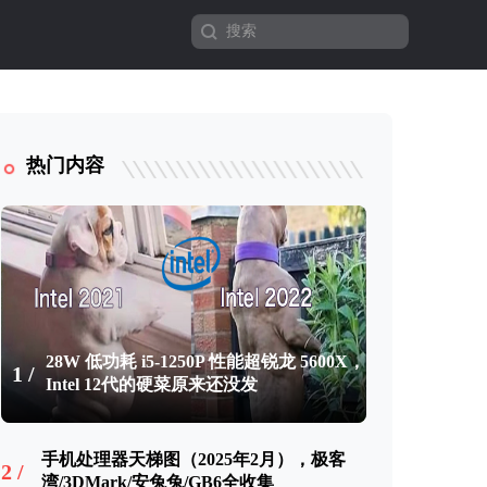
热门内容
28W 低功耗 i5-1250P 性能超锐龙 5600X，
1 /
Intel 12代的硬菜原来还没发
手机处理器天梯图（2025年2月），极客
2 /
湾/3DMark/安兔兔/GB6全收集