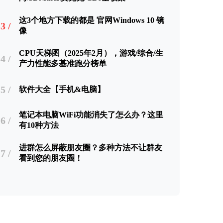
这3个地方下载的都是 官网Windows 10 镜
3 /
像
CPU天梯图（2025年2月），游戏/综合/生
4 /
产力性能多基准跑分榜单
5 /
软件大全【手机&电脑】
笔记本电脑WiFi功能消失了怎么办？这里
6 /
有10种方法
进群怎么屏蔽朋友圈？多种方法不让群友
7 /
看到您的朋友圈！