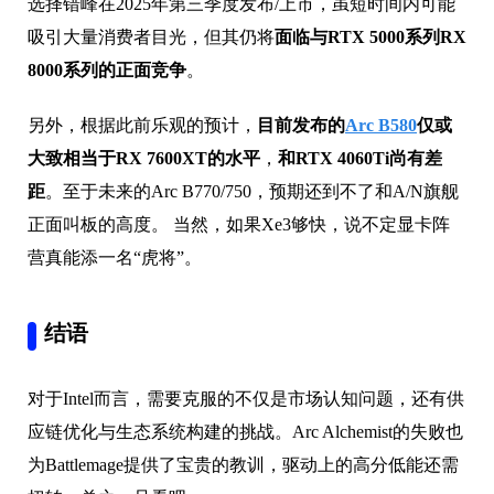
选择错峰在2025年第三季度发布/上市，虽短时间内可能
吸引大量消费者目光，但其仍将
面临与RTX 5000系列RX
8000系列的正面竞争
。
另外，根据此前乐观的预计，
目前发布的
Arc B580
仅或
大致相当于RX 7600XT的水平
，
和RTX 4060Ti尚有差
距
。至于未来的Arc B770/750，预期还到不了和A/N旗舰
正面叫板的高度。 当然，如果Xe3够快，说不定显卡阵
营真能添一名“虎将”。
结语
对于Intel而言，需要克服的不仅是市场认知问题，还有供
应链优化与生态系统构建的挑战。Arc Alchemist的失败也
为Battlemage提供了宝贵的教训，驱动上的高分低能还需