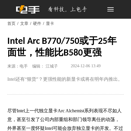
Toggle
navigation
首页
文章
硬件
显卡
Intel Arc B770/750或于25年
面世，性能比B580更强
2024-12-06 13:49
来源：电手
编辑： 江城子
Intel还有“狠货”？更强性能的新显卡或将在明年内推出。
尽管Intel上一代独立显卡Arc Alchemist系列表现不尽如人
意，甚至引发了公司内部重组和部门领导离任的动荡，
外界甚至一度怀疑Intel可能会放弃独立显卡的开发。不过