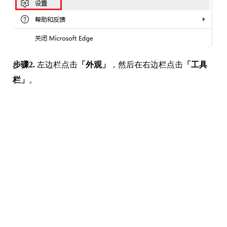
步骤2.
左边栏点击
「外观」
，然后在右边栏点击
「工具
栏」
。
步骤3.
在右侧找到
「显示收藏夹栏」，
点击后方的选