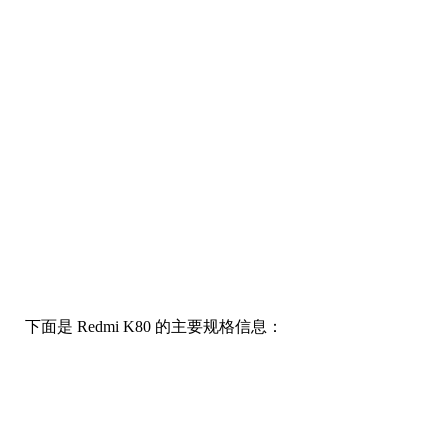
Redmi K80 的摄像系统中的后置主摄与 Pro 版本相同，为
50MP f/1.6 光影猎人 800 高动态主摄，还有一个 8MP 超
广角摄像头，前置摄像头同样是 20MP 高清人像摄像头。
下面是 Redmi K80 的主要规格信息：