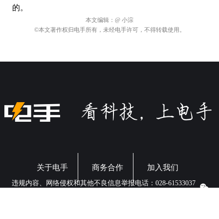
结论
总的来说，以上就是跳过开屏广告和关闭微信朋友圈广
告的一些方法，但是要想完全让广告消失也是不现实
的，毕竟软件不收费，要盈利的话还是需要广告来支撑
的。
本文编辑：
@ 小淙
©本文著作权归电手所有，未经电手许可，不得转载使用。