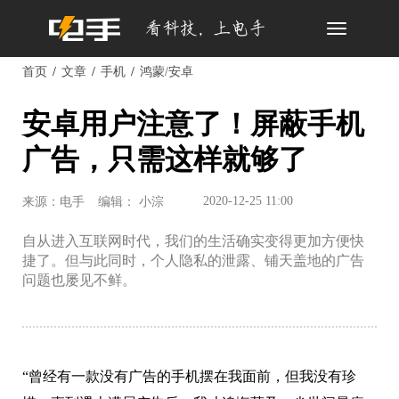
Toggle
navigation
首页
文章
手机
鸿蒙/安卓
安卓用户注意了！屏蔽手机
广告，只需这样就够了
2020-12-25 11:00
来源：电手
编辑： 小淙
自从进入互联网时代，我们的生活确实变得更加方便快
捷了。但与此同时，个人隐私的泄露、铺天盖地的广告
问题也屡见不鲜。
“曾经有一款没有广告的手机摆在我面前，但我没有珍