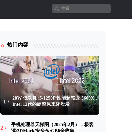
热门内容
28W 低功耗 i5-1250P 性能超锐龙 5600X，
1 /
Intel 12代的硬菜原来还没发
手机处理器天梯图（2025年2月），极客
2 /
湾/3DMark/安兔兔/GB6全收集