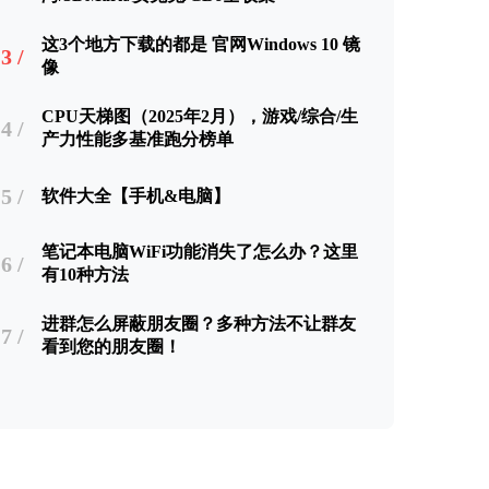
这3个地方下载的都是 官网Windows 10 镜
3 /
像
CPU天梯图（2025年2月），游戏/综合/生
4 /
产力性能多基准跑分榜单
5 /
软件大全【手机&电脑】
笔记本电脑WiFi功能消失了怎么办？这里
6 /
有10种方法
进群怎么屏蔽朋友圈？多种方法不让群友
7 /
看到您的朋友圈！