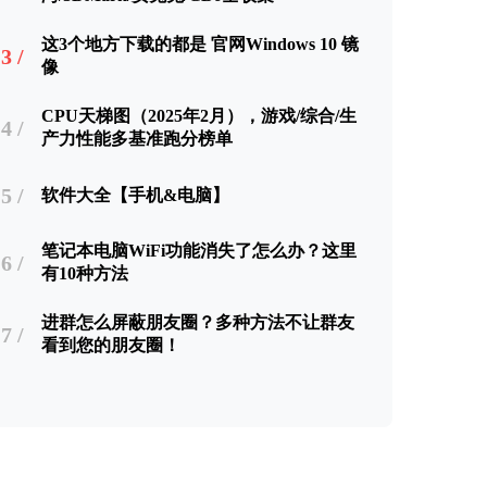
这3个地方下载的都是 官网Windows 10 镜
3 /
像
CPU天梯图（2025年2月），游戏/综合/生
4 /
产力性能多基准跑分榜单
5 /
软件大全【手机&电脑】
笔记本电脑WiFi功能消失了怎么办？这里
6 /
有10种方法
进群怎么屏蔽朋友圈？多种方法不让群友
7 /
看到您的朋友圈！