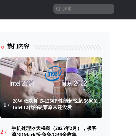
热门内容
28W 低功耗 i5-1250P 性能超锐龙 5600X，
1 /
Intel 12代的硬菜原来还没发
手机处理器天梯图（2025年2月），极客
2 /
湾/3DMark/安兔兔/GB6全收集