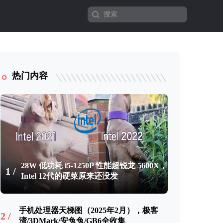
热门内容
28W 低功耗 i5-1250P 性能超锐龙 5600X，
1 /
Intel 12代的硬菜原来还没发
手机处理器天梯图（2025年2月），极客
2 /
湾/3DMark/安兔兔/GB6全收集