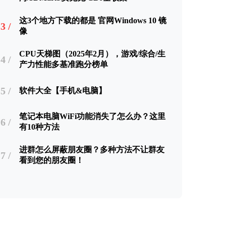
这3个地方下载的都是 官网Windows 10 镜
3 /
像
CPU天梯图（2025年2月），游戏/综合/生
4 /
产力性能多基准跑分榜单
5 /
软件大全【手机&电脑】
笔记本电脑WiFi功能消失了怎么办？这里
6 /
有10种方法
进群怎么屏蔽朋友圈？多种方法不让群友
7 /
看到您的朋友圈！