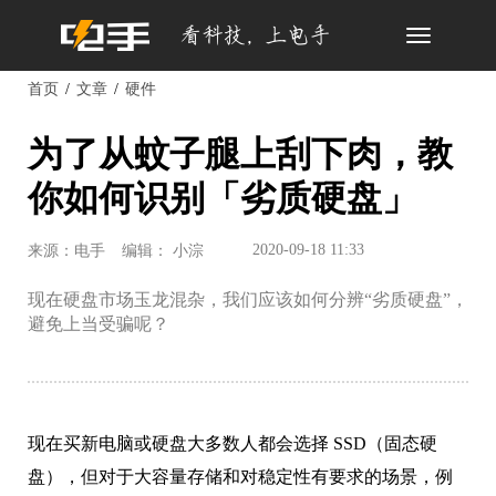
Toggle
navigation
首页
文章
硬件
为了从蚊子腿上刮下肉，教
你如何识别「劣质硬盘」
2020-09-18 11:33
来源：电手
编辑： 小淙
现在硬盘市场玉龙混杂，我们应该如何分辨“劣质硬盘”，
避免上当受骗呢？
现在买新电脑或硬盘大多数人都会选择 SSD（固态硬
盘），但对于大容量存储和对稳定性有要求的场景，例