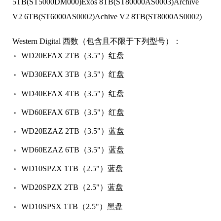
5TB(ST5000DM000)Exos 8TB(ST80000AS0003)Archive
V2 6TB(ST6000AS0002)Achive V2 8TB(ST8000AS0002)
Western Digital 西数（包含且不限于下列型号）：
WD20EFAX 2TB（3.5"）红盘
WD30EFAX 3TB（3.5"）红盘
WD40EFAX 4TB（3.5"）红盘
WD60EFAX 6TB（3.5"）红盘
WD20EZAZ 2TB（3.5"）蓝盘
WD60EZAZ 6TB（3.5"）蓝盘
WD10SPZX 1TB（2.5"）蓝盘
WD20SPZX 2TB（2.5"）蓝盘
WD10SPSX 1TB（2.5"）黑盘