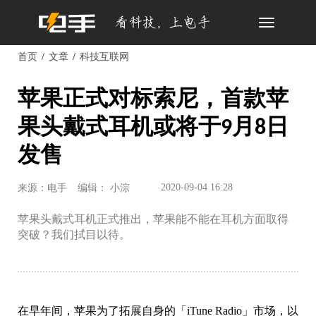
Toggle
navigation
首页
文章
科技互联网
苹果正式对标索尼，首款苹
果头戴式耳机或将于9月8日
发售
2020-09-04 16:28
来源：电手
编辑： 小淙
苹果头戴式耳机正式推出，苹果能不能在耳机方面取得
突破？我们拭目以待。
在早年间，苹果为了拓展自身的「iTune Radio」市场，以