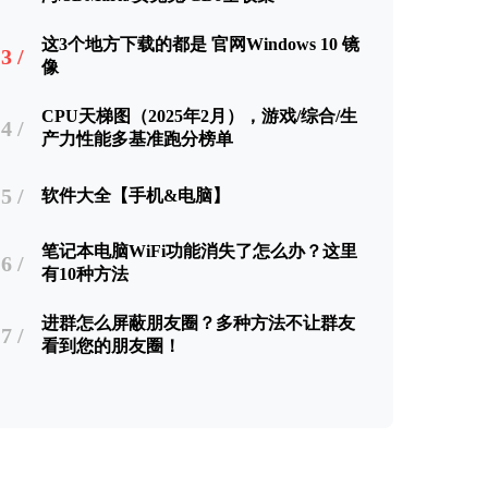
这3个地方下载的都是 官网Windows 10 镜
3 /
像
CPU天梯图（2025年2月），游戏/综合/生
4 /
产力性能多基准跑分榜单
5 /
软件大全【手机&电脑】
笔记本电脑WiFi功能消失了怎么办？这里
6 /
有10种方法
进群怎么屏蔽朋友圈？多种方法不让群友
7 /
看到您的朋友圈！