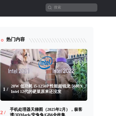
热门内容
28W 低功耗 i5-1250P 性能超锐龙 5600X，
1 /
Intel 12代的硬菜原来还没发
手机处理器天梯图（2025年2月），极客
2 /
湾/3DMark/安兔兔/GB6全收集