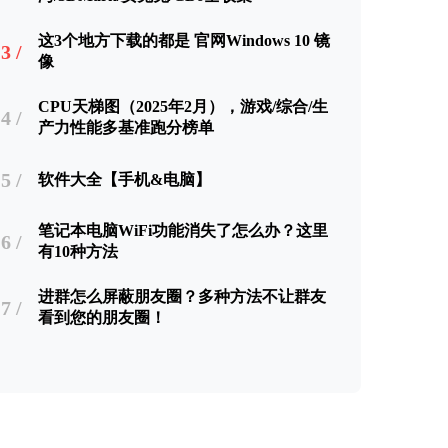
这3个地方下载的都是 官网Windows 10 镜
3 /
像
CPU天梯图（2025年2月），游戏/综合/生
4 /
产力性能多基准跑分榜单
5 /
软件大全【手机&电脑】
笔记本电脑WiFi功能消失了怎么办？这里
6 /
有10种方法
进群怎么屏蔽朋友圈？多种方法不让群友
7 /
看到您的朋友圈！