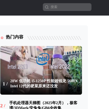
热门内容
28W 低功耗 i5-1250P 性能超锐龙 5600X，
1 /
Intel 12代的硬菜原来还没发
手机处理器天梯图（2025年2月），极客
2 /
湾/3DMark/安兔兔/GB6全收集