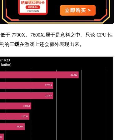
 略低于 7700X、7600X,属于是意料之中。只论 CPU 性
阉割的
三缓
在游戏上还会额外表现出来。