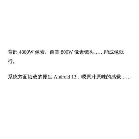
联发科 MT6789 也就是天机 G99 处理器，一颗低端入门
U，储存比较良心的给到了 8+256G 组合。
要再强调一次，因为小屏，分辨率也只有 480P，所以这
手机流畅玩诸如王者荣耀等很多游戏都没有问题，这确
实是没想到的。