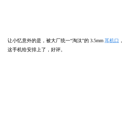
手机电池容量为 2000mAh，同样因为处理器性能不强、
屏幕够小，续航反而还不错。
背部 4800W 像素、前置 800W 像素镜头……能成像就
行。