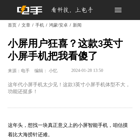
Toggle
navigation
首页
文章
手机
鸿蒙/安卓
新闻
小屏用户狂喜？这款3英寸
小屏手机把我看傻了
2024-01-28 13:50
来源：电手
编辑： 小忆
这年代小屏手机太少见！这款3英寸小屏手机体型不大，
功能还挺多！
这年头，想找一块真正意义上的小屏智能手机，咱估摸
着比大海捞针还难。