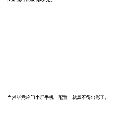
整个外观设计比较圆润，外壳用上了透明材质，背部单
摄像头。
要吐槽的是，机身虽然是小了，但厚度来到 18.7mm……