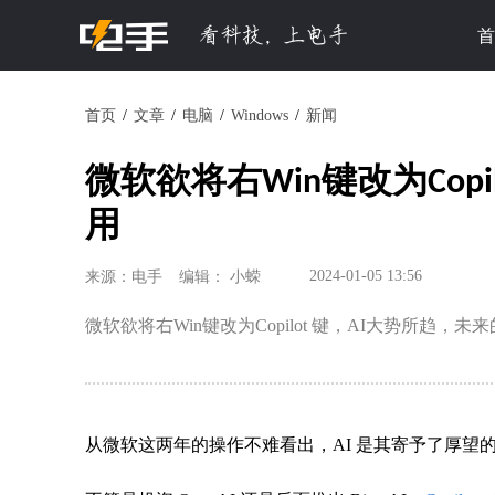
首
首页
文章
电脑
Windows
新闻
微软欲将右Win键改为Cop
用
2024-01-05 13:56
来源：电手
编辑： 小蝾
微软欲将右Win键改为Copilot 键，AI大势所趋，
从微软这两年的操作不难看出，AI 是其寄予了厚望