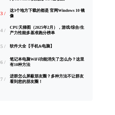
这3个地方下载的都是 官网Windows 10 镜
3 /
像
CPU天梯图（2025年2月），游戏/综合/生
4 /
产力性能多基准跑分榜单
5 /
软件大全【手机&电脑】
笔记本电脑WiFi功能消失了怎么办？这里
6 /
有10种方法
进群怎么屏蔽朋友圈？多种方法不让群友
7 /
看到您的朋友圈！