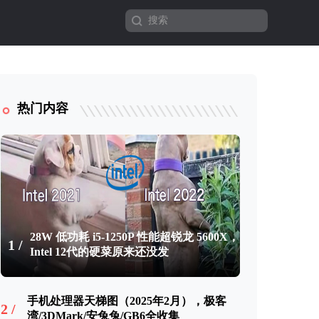
热门内容
28W 低功耗 i5-1250P 性能超锐龙 5600X，
1 /
Intel 12代的硬菜原来还没发
手机处理器天梯图（2025年2月），极客
2 /
湾/3DMark/安兔兔/GB6全收集