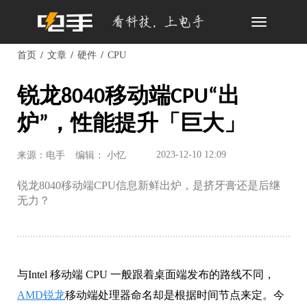
Toggle
navigation
首页
文章
硬件
CPU
锐龙8040移动端CPU“出
炉”，性能提升「巨大」
2023-12-10 12:09
来源：电手
编辑： 小忆
锐龙8040移动端CPU信息新鲜出炉，是挤牙膏还是后继
无力？
与Intel 移动端 CPU 一般跟着桌面端发布的路线不同，
AMD锐龙
移动端处理器命名却是根据时间节点来定。今